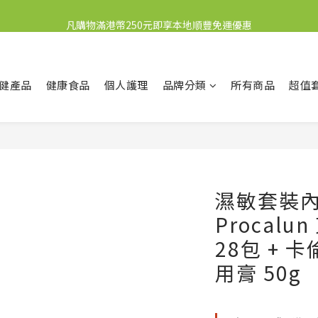
新會員送10元購物金
凡購物滿港幣250元即享本地順豐免運優惠
新會員送10元購物金
健產品
健康食品
個人護理
品牌分類
所有商品
超值
濕敏套裝內
Procal
28包 + 卡
用膏 50g