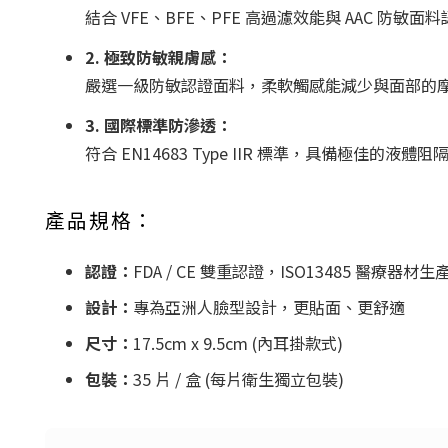
結合 VFE、BFE、PFE 高過濾效能與 AAC 
2. 極致防敏親膚感：
嚴選一級防敏認證面料，柔軟觸感能減少與面部的
3. 國際標準防滲透：
符合 EN14683 Type IIR 標準，具備極佳的液體
產品規格：
認證：
FDA / CE 雙重認證，ISO13485 醫療器材
設計：
專為亞洲人臉型設計，更貼面、更舒適
尺寸：
17.5cm x 9.5cm (內耳掛款式)
包裝：
35 片 / 盒 (每片衛生獨立包裝)