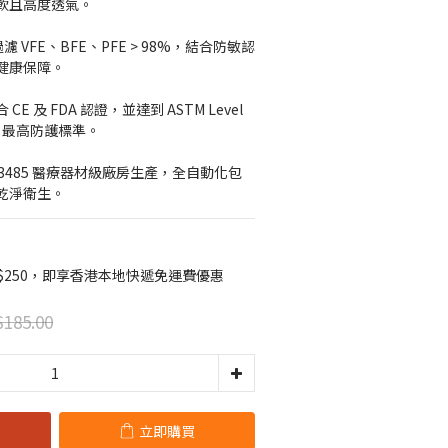
軟且高度透氣。
濾 VFE、BFE、PFE > 98%，結合防敏認
健康保障。
 及 FDA 認證，並達到 ASTM Level 
 IIR 最高防護標準。
13485 醫療器材級廠房生產，全自動化包
乾淨衛生。
$250，即享香港本地快遞免運費優惠
185.00
立即購買