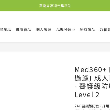
新會員送10元購物金
新會員送10元購物金
任何購物即送秋梨膏1盒，價值59元
凡購物滿港幣250元即享本地順豐免運優惠
健產品
健康食品
個人護理
品牌分類
所有商品
超值
新會員送10元購物金
Med360
過濾) 成
- 醫護級防
Level 2
AAC 醫護級防敏：採