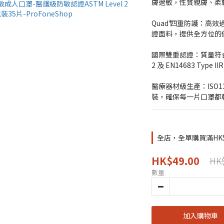
膚過敏，性質親膚、柔
Quad⁴ 四重防護：高效過
證面料，提供全方位的
國際雙重認證：質量符合 CE
2 及 EN14683 Type
醫療器材級生產：ISO
裝，確保每一片口罩都
全店，全單購買滿HK
HK$49.00
HK$
數量
加入購物車