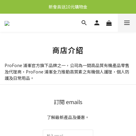
新會員送10元購物金
新會員送10元購物金
任何購物即送秋梨膏1盒，價值59元
凡購物滿港幣250元即享本地順豐免運優惠
新會員送10元購物金
商店介紹
ProFone 浦峯官方旗下品牌之一，公司為一間高品質有機產品零售
及代理商，ProFone 浦峯全力推動高質素之有機個人護理，個人防
護及日常用品。
訂閱 emails
了解最新產品及優惠。