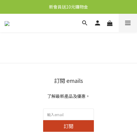
新會員送10元購物金
新會員送10元購物金
任何購物即送秋梨膏1盒，價值59元
凡購物滿港幣250元即享本地順豐免運優惠
新會員送10元購物金
訂閱 emails
了解最新產品及優惠。
訂閱