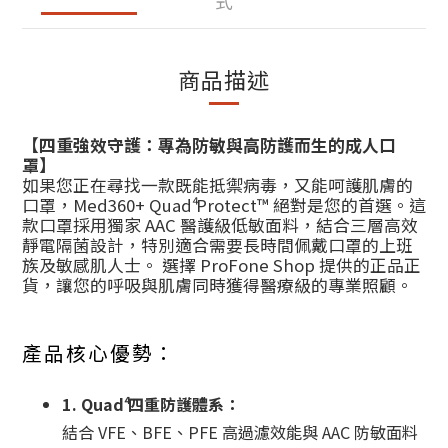
式
商品描述
【四重強效守護：專為防敏與高防護而生的成人口
罩】
如果您正在尋找一款既能抵禦病毒，又能呵護肌膚的
口罩，Med360+ Quad⁴ Protect™ 絕對是您的首選。這
款口罩採用獨家 AAC 醫護級低敏面料，結合三層高效
靜電隔菌設計，特別適合需要長時間佩戴口罩的上班
族及敏感肌人士。 選擇 ProFone Shop 提供的正品正
貨，讓您的呼吸與肌膚同時獲得醫療級的專業照顧。
產品核心優勢：
1. Quad⁴ 四重防護體系：
結合 VFE、BFE、PFE 高過濾效能與 AAC 防敏面料