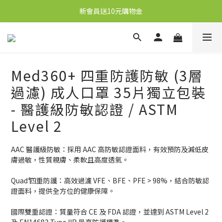
新會員送10元購物金
新會員送10元購物金
任何購物即送秋梨膏1盒，價值59元
凡購物滿港幣250元即享本地順豐免運優惠
Med360+ 四重防護防敏 (3層
新會員送10元購物金
過濾) 成人口罩 35片獨立包裝
- 醫護級防敏認證 / ASTM
Level 2
AAC 醫護級防敏：採用 AAC 高防敏認證面料，有效預防及減低皮
膚過敏，性質親膚、柔軟且高度透氣。
Quad⁴ 四重防護：高效過濾 VFE、BFE、PFE > 98%，結合防敏認
證面料，提供全方位的健康保障。
國際雙重認證：質量符合 CE 及 FDA 認證，並達到 ASTM Level 2 