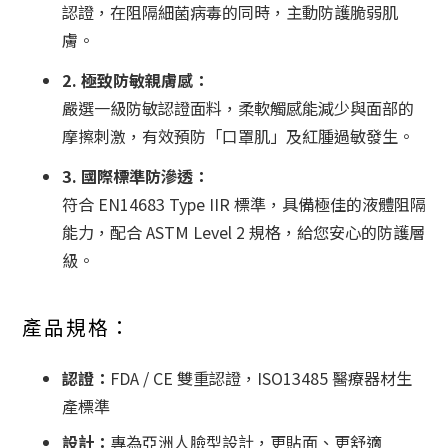
認證，在阻隔細菌病毒的同時，主動防護脆弱肌
膚。
2. 極致防敏親膚感：
嚴選一級防敏認證面料，柔軟觸感能減少與面部的
摩擦刺激，有效預防「口罩肌」及紅腫過敏發生。
3. 國際標準防滲透：
符合 EN14683 Type IIR 標準，具備極佳的液體阻隔
能力，配合 ASTM Level 2 規格，給您安心的防護層
級。
產品規格：
認證：
FDA / CE 雙重認證，ISO13485 醫療器材生
產標準
設計：
專為亞洲人臉型設計，更貼面、更舒適