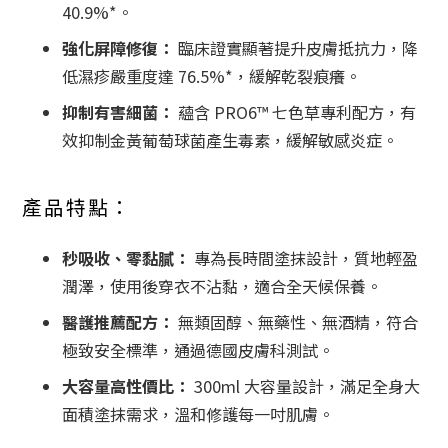
40.9%*。
強化屏障修復：
臨床證實顯著提升皮膚抵抗力，降
低濕疹嚴重度達 76.5%*，緩解乾裂痕癢。
抑制有害細菌：
蘊含 PRO6™ 七色草專利配方，有
效抑制金黃葡萄球菌產生毒素，緩解敏感炎症。
產品特點：
秒吸收、零黏膩：
專為長時間塗抹設計，質地輕盈
潤澤，使用後穿衣不沾黏，適合全天候保養。
醫護推薦配方：
無類固醇、無藥性、無酒精，符合
極致安全標準，通過德國皮膚科測試。
大容量高性價比：
300ml 大容量設計，滿足全身大
面積塗抹需求，溫和修護每一吋肌膚。