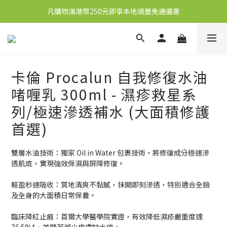
凡購物滿港幣250元即享本地順豐免運優惠
新會員送10元購物金
新會員送10元購物金
卡倫 Procalun 自我修復水油
啫喱乳 300ml - 濕疹救星系
列/極速滲透補水 (大面積修護
首選)
雙層水油技術：獨家 Oil in Water 包裹技術，將修復成分極速滲
透肌底，實現強效保濕與屏障修復。
輕盈秒速吸收：質地清爽不黏膩，抹開即刻滲透，特別適合全臉
及全身的大面積日常保養。
臨床降紅止痕：首爾大學醫學院實證，有效降低濕疹嚴重度達 