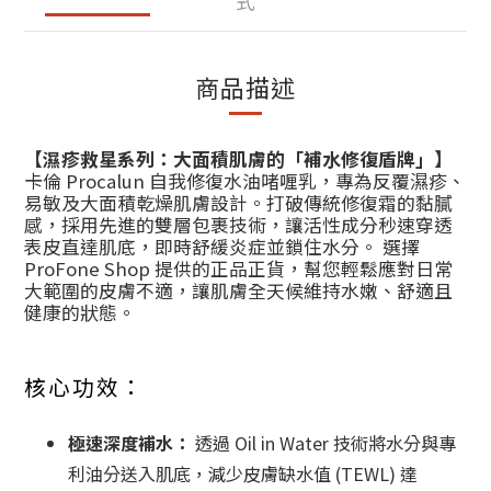
式
商品描述
【濕疹救星系列：大面積肌膚的「補水修復盾牌」】
卡倫 Procalun 自我修復水油啫喱乳，專為反覆濕疹、
易敏及大面積乾燥肌膚設計。打破傳統修復霜的黏膩
感，採用先進的雙層包裹技術，讓活性成分秒速穿透
表皮直達肌底，即時舒緩炎症並鎖住水分。 選擇
ProFone Shop 提供的正品正貨，幫您輕鬆應對日常
大範圍的皮膚不適，讓肌膚全天候維持水嫩、舒適且
健康的狀態。
核心功效：
極速深度補水：
透過 Oil in Water 技術將水分與專
利油分送入肌底，減少皮膚缺水值 (TEWL) 達