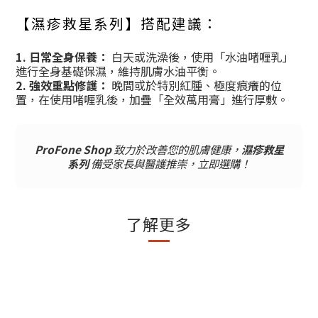
【濕疹救星系列】搭配建議：
1. 日常全身保養：
白天或洗澡後，使用「水油啫喱乳」
進行全身基礎保濕，維持肌膚水油平衡。
2. 強效重點修護：
晚間或於特別紅腫、極度痕癢的位
置，在使用啫喱乳後，加疊「全效萬用膏」進行厚敷。
ProFone Shop
致力於改善您的肌膚健康，
濕疹救星
系列
備受家長與醫護推崇，立即選購！
了解更多