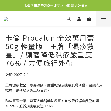
凡購物滿港幣250元即享本地順豐免運優惠
新會員送10元購物金
新會員送10元購物金
卡倫 Procalun 全效萬用膏
50g 輕量版 - 王牌「濕疹救
星」/ 顯著降低濕疹嚴重度
76% / 方便旅行外帶
效期: 2027-2-1
王牌濕疹救星：專為濕疹、嚴重乾燥及痕癢肌膚研發，醫護人員
推薦，醫研級消炎止痕首選。
臨床實證奇蹟：首爾大學醫學院證實，有效降低濕疹嚴重度達 
76.5%，並減少痕癢感達 37.6%。