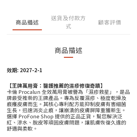
送貨及付款方
商品描述
顧客評價
式
商品描述
效期: 2027-2-1
【王牌萬用膏：醫護推薦的濕疹修復奇蹟】
卡倫 Procalun 全效萬用膏被譽為「濕疹救星」，是品
牌最受推崇的王牌產品。專為反覆濕疹、極度乾燥及
痕癢皮膚而生。其核心專利配方能抑制皮膚有害細菌
生長，迅速消炎止痕，讓崩潰的皮膚屏障重獲新生。
選擇 ProFone Shop 提供的正品正貨，幫您解決泛
紅、滲水、脫皮等頑固皮膚問題，讓肌膚恢復久違的
舒適與柔軟。