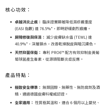
核心功效：
卓越消炎止痕：
臨床證實顯著降低濕疹嚴重度
(EASI 指數) 達 76.5%*，即時舒緩劇烈痕癢。
屏障修復與保濕：
減少皮膚缺水值 (TEWL) 達
40.9%*，深層鎖水，改善乾燥脫皮與暗沉膚色。
天然抑菌保衛：
專利 PRO6™ 配方有效抑制金黃葡
萄球菌產生毒素，從源頭阻斷炎症反應。
產品特點：
極致安全標準：
無類固醇、無藥性、無防腐劑及酒
精，通過德國皮膚科權威認證。
全家適用：
性質極其溫和，適合 6 個月以上嬰兒、