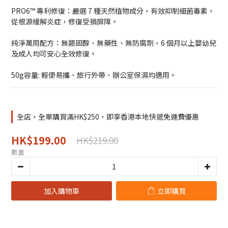
PRO6™ 專利修復：嚴選 7 種天然植物成分，有效抑制細菌毒素，
從根源緩解炎症，修復受損屏障。
純淨萬用配方：無類固醇、無藥性、無防腐劑，6 個月以上嬰幼兒
及成人均可安心全效修復。
50g容量: 輕便易攜、旅行外帶、辦公室保濕均適用。
全店，全單購買滿HK$250，即享香港本地快遞免運費優惠
HK$199.00
HK$219.00
數量
加入購物車
立即購買