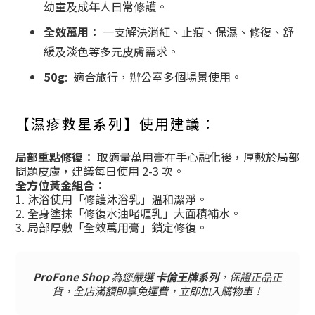
幼童及成年人日常修護。
全效萬用：
一支解決消紅、止痕、保濕、修復、舒
緩及淡色等多元皮膚需求。
50g
: 適合旅行，辦公室多個場景使用。
【濕疹救星系列】使用建議：
局部重點修復：
取適量萬用膏在手心融化後，厚敷於局部
問題皮膚，建議每日使用 2-3 次。
全方位黃金組合：
1. 沐浴使用「修護沐浴乳」溫和潔淨。
2. 全身塗抹「修復水油啫喱乳」大面積補水。
3. 局部厚敷「全效萬用膏」鎖定修復。
ProFone Shop
為您嚴選
卡倫王牌系列
，保證正品正
貨，全店滿額即享免運費，立即加入購物車！