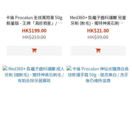
卡倫 Procalun 全效萬用膏 50g
Med360+ 負離子齒科護齦 兒童
輕量版 - 王牌「濕疹救星」/ 顯
牙刷 (軟毛) - 獨特神黑石刷毛 /
著降低濕疹嚴重度 76% / 方便
有助去除牙菌膜斑
HK$199.00
HK$21.00
旅行外帶
HK$219.00
HK$39.00