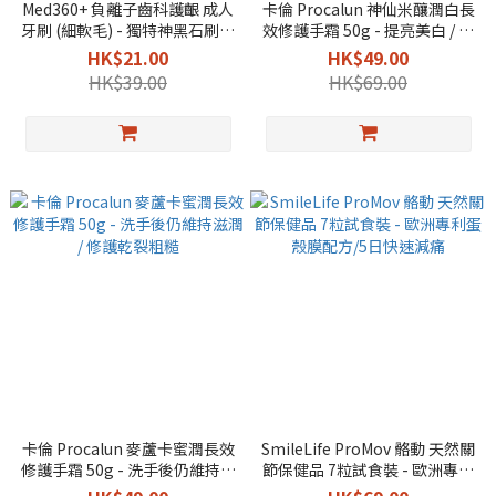
Med360+ 負離子齒科護齦 成人
卡倫 Procalun 神仙米釀潤白長
牙刷 (細軟毛) - 獨特神黑石刷毛
效修護手霜 50g - 提亮美白 / 洗
/ 有助去除牙菌膜斑
手後仍維持滋潤
HK$21.00
HK$49.00
HK$39.00
HK$69.00
卡倫 Procalun 麥蘆卡蜜潤長效
SmileLife ProMov 骼動 天然關
修護手霜 50g - 洗手後仍維持滋
節保健品 7粒試食裝 - 歐洲專利
潤 / 修護乾裂粗糙
蛋殼膜配方/5日快速減痛