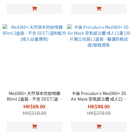
Med360+ 天然草本防蚊噴霧
卡倫 Procalun x Med360+ 3D
80ml 2盒裝 - 不含 DEET/溫和
Air Mask 空氣感立體 成人口罩
配方 (成人幼童適用)
(30片獨立包裝) 2盒裝 - 醫護防
HK$69.00
HK$98.00
敏認證/極致透氣
HK$118.00
HK$278.00