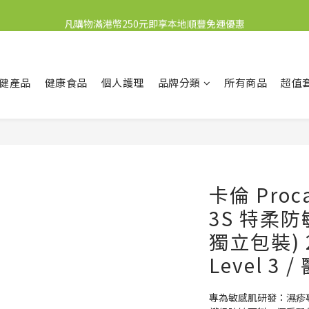
凡購物滿港幣250元即享本地順豐免運優惠
新會員送10元購物金
新會員送10元購物金
健產品
健康食品
個人護理
品牌分類
所有商品
超值
卡倫 Proca
3S 特柔防
獨立包裝) 2
Level 3
專為敏感肌研發：濕疹專家 C