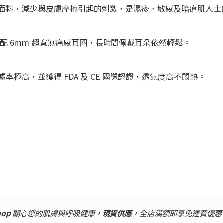
護級防敏面料，減少與皮膚摩擦引起的刺激，是濕疹、敏感及暗瘡肌人
；搭配 6mm 超寬無痛感耳圈，長時間佩戴耳朵依然輕鬆。
FE 過濾率極高，並獲得 FDA 及 CE 國際認證，透氣度高不悶熱。
hop
關心您的肌膚與呼吸健康，
現貨供應
，全店滿額即享免運費優惠