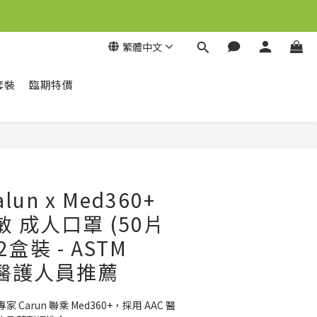
繁體中文
套裝
臨期特價
立即購買
lun x Med360+
敏 成人口罩 (50片
盒裝 - ASTM
 / 醫護人員推薦
arun 聯乘 Med360+，採用 AAC 醫