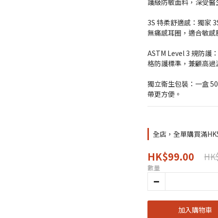
護級防敏面料，深受醫
3S 特柔舒適感：獨家 3
無痛感耳圈，適合敏感
ASTM Level 3 規
格防護標準，兼顧高過
獨立衛生包裝：一盒 5
帶更方便。
全店，全單購買滿HK
HK$99.00
HK$
數量
加入購物車