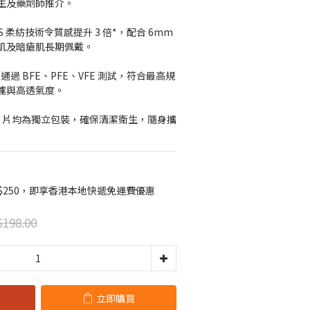
生及藥劑師推介。
S 柔紡技術令質感提升 3 倍*，配合 6mm 
肌及暗瘡肌長期佩戴。
防護：通過 BFE、PFE、VFE 測試，符合最高規
濾與高透氣度。
0 片均為獨立包裝，確保清潔衛生，隨身攜
$250，即享香港本地快遞免運費優惠
198.00
立即購買