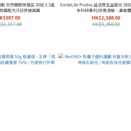
ov 骼動 天然關節保健品 30粒 X 3盒
SmileLife Probio 益活厚生益菌元 28包 
蛋殼膜配方/5日快速減痛
本科研專利/改善濕敏、鼻敏
K$597.00
HK$2,388.00
$1,317.00
HK$5,268.00