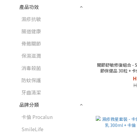
產品功效
濕疹抗敏
腸道健康
骨骼關節
保濕滋潤
關節舒敏修復組合 - Smi
消毒殺菌
節保健品 30粒 + 卡倫
H
防蚊保護
H
牙齒清潔
品牌分類
卡倫 Procalun
SmileLife