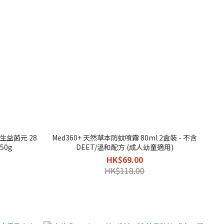
生益菌元 28
Med360+ 天然草本防蚊噴霧 80ml 2盒裝 - 不含
50g
DEET/溫和配方 (成人幼童適用)
HK$69.00
HK$118.00