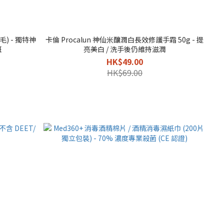
毛) - 獨特神
卡倫 Procalun 神仙米釀潤白長效修護手霜 50g - 提
斑
亮美白 / 洗手後仍維持滋潤
HK$49.00
HK$69.00