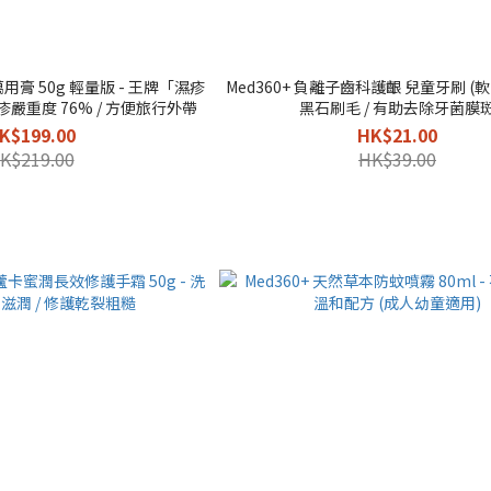
效萬用膏 50g 輕量版 - 王牌「濕疹
Med360+ 負離子齒科護齦 兒童牙刷 (軟
嚴重度 76% / 方便旅行外帶
黑石刷毛 / 有助去除牙菌膜
K$199.00
HK$21.00
K$219.00
HK$39.00