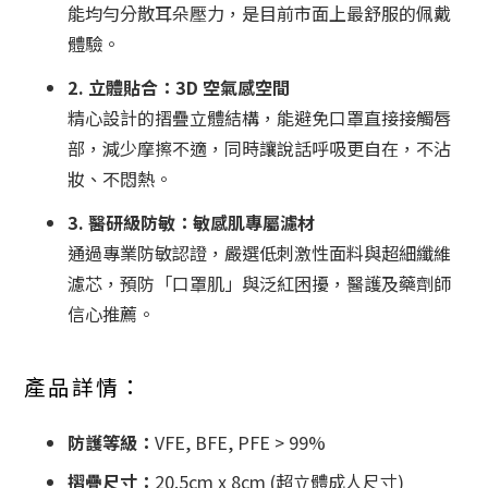
能均勻分散耳朵壓力，是目前市面上最舒服的佩戴
體驗。
2. 立體貼合：3D 空氣感空間
精心設計的摺疊立體結構，能避免口罩直接接觸唇
部，減少摩擦不適，同時讓說話呼吸更自在，不沾
妝、不悶熱。
3. 醫研級防敏：敏感肌專屬濾材
通過專業防敏認證，嚴選低刺激性面料與超細纖維
濾芯，預防「口罩肌」與泛紅困擾，醫護及藥劑師
信心推薦。
產品詳情：
防護等級：
VFE, BFE, PFE > 99%
摺疊尺寸：
20.5cm x 8cm (超立體成人尺寸)