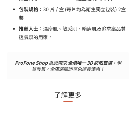
包裝規格：
30 片 / 盒 (每片均為衛生獨立包裝) 2盒
裝
推薦人士：
濕疹肌、敏感肌、暗瘡肌及追求高品質
透氣感的用家。
ProFone Shop
為您帶來
全港唯一 3D 防敏首選
，現
貨發售，全店滿額即享免運費優惠！
了解更多