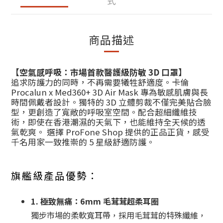
式
商品描述
【空氣感呼吸：市場首款醫護級防敏 3D 口罩】
追求防護力的同時，不再需要犧牲舒適度。卡倫
Procalun x Med360+ 3D Air Mask 專為敏感肌膚與長
時間佩戴者設計。獨特的 3D 立體剪裁不僅完美貼合臉
型，更創造了寬敞的呼吸室空間。配合超細纖維技
術，即使在香港潮濕的天氣下，也能維持全天候的透
氣乾爽。 選擇 ProFone Shop 提供的正品正貨，感受
千名用家一致推崇的 5 星級舒適防護。
旗艦級產品優勢：
1. 極致無痛：6mm 毛茸茸超柔耳圈
獨步市場的柔軟寬耳帶，採用毛茸茸的特殊纖維，