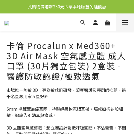
凡購物滿港幣250元即享本地順豐免運優惠
新會員送10元購物金
新會員送10元購物金
卡倫 Procalun x Med360+
3D Air Mask 空氣感立體 成人
口罩 (30片獨立包裝) 2盒裝 -
醫護防敏認證/極致透氣
市場唯一防敏 3D：專為敏感肌研發，榮獲醫護及藥劑師推薦，過
千名星級用家 5 星好評。
6mm 毛茸茸無痛耳圈：特製超柔軟寬版耳帶，觸感如棉花般細
緻，徹底告別勒耳與痛感。
3D 立體空氣感剪裁：超立體設計營造呼吸空間，不沾唇膏、不悶