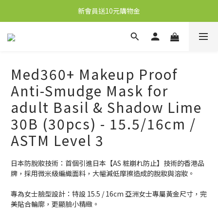
新會員送10元購物金
新會員送10元購物金
任何購物即送秋梨膏1盒，價值59元
Enjoy free local SF Express shipping on orders over HK$250.
Med360+ Makeup Proof
新會員送10元購物金
Anti-Smudge Mask for
adult Basil & Shadow Lime
30B (30pcs) - 15.5/16cm /
ASTM Level 3
日本防脫妝技術：首個引進日本【AS 粧崩れ防止】技術的香港品
牌，採用微米級編織面料，大幅減低摩擦造成的脫妝與溶妝。
專為女士臉型設計：特設 15.5 / 16cm 亞洲女士專屬黃金尺寸，完
美貼合輪廓，更顯臉小精緻。