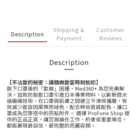
Shipping &
Customer
Description
Payment
Reviews
Description
【不沾妝的秘密：讓精緻妝容時刻如初】
脫下口罩後的「妝崩」困擾，Med360+ 為您完美解
決。這款防脫妝口罩引進日本專業物料，以嶄新微米
級編織技術，在口罩與肌膚之間建立平滑保護層，有
效減少妝容因摩擦而掉色。配合時尚質感配色，讓口
罩成為您穿搭中的亮點附件。 選擇 ProFone Shop 提
供的正品正貨，讓您無論在工作、約會或重要場合，
都能展現最自信、最完整的亮麗容顏。