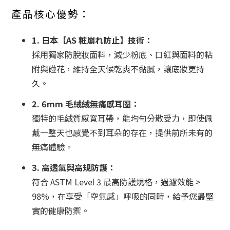
產品核心優勢：
1. 日本【AS 粧崩れ防止】技術：
採用獨家防脫妝面料，減少粉底、口紅與面料的粘
附與碰花，維持全天候乾爽不黏膩，讓底妝更持
久。
2. 6mm 毛絨絨無痛感耳圈：
獨特的毛絨質感寬耳帶，能均勻分散受力，即使佩
戴一整天也感覺不到耳朵的存在，提供前所未有的
無痛體驗。
3. 高透氣與高規防護：
符合 ASTM Level 3 最高防護規格，過濾效能 >
98%，在享受「空氣感」呼吸的同時，給予您最堅
實的健康防禦。