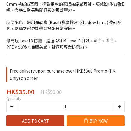
6mm 毛絨絨耳圈：極致柔軟的寬版無痛感耳帶，觸感如棉花般細
緻，徹底告別長時間佩戴的耳部壓力。
時尚配色：選用羅勒綠 (Basil) 與青檸灰 (Shadow Lime) 夢幻配
色，防護之餘更能輕鬆搭配日常穿搭。
最高規 Level 3 防護：通過 ASTM Level 3 測試，VFE、BFE、
PFE > 98%，兼顧美感、舒適與專業防禦力。
Free delivery upon purchase over HKD$300 Promo (HK
Only) on order
HK$35.00
HK$99.00
Quantity
ADD TO CART
BUY NOW